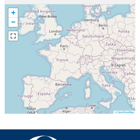
+
−
© OpenStreetMap