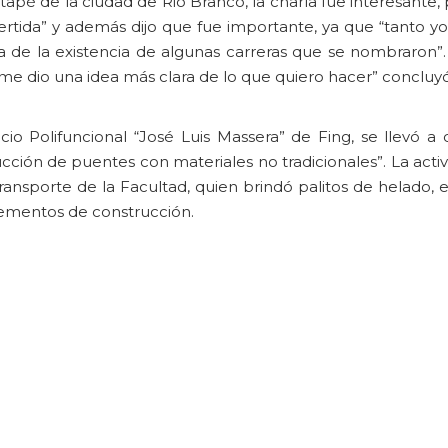
tapé de la ciudad de Rio Branco, la charla fue interesante,
ertida” y además dijo que fue importante, ya que “tanto y
 de la existencia de algunas carreras que se nombraron”.
, me dio una idea más clara de lo que quiero hacer” concluy
icio Polifuncional “José Luis Massera” de Fing, se llevó a 
ión de puentes con materiales no tradicionales”. La activ
 Transporte de la Facultad, quien brindó palitos de helado,
elementos de construcción.