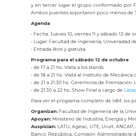
y en tercer lugar el grupo conformado por Fa
Ambos puentes soportaron poco menos de 7
Agenda
• Fecha: Jueves 10, viernes 11 y sábado 12 de
• Lugar: Facultad de Ingeniería, Universidad 
• Entrada libre y gratuita.
Programa para el sábado 12 de octubre
• de 17 a 21 hs.: Visita a los stands.
• de 18 a 21 hs.: Visita al Instituto de Mecánic
• de 21 a 21:30 hs.: Ceremonia de Premiación. 
• de 21:30 a 22 hs.: Show Final a cargo de
Lata
Para ver el programa completo de IdM, los p
Organizan:
Facultad de Ingeniería de la Unive
Apoyan:
Ministerio de Industria, Energía y Mi
Auspician:
LATU, Agesic, UTE, UruIt, ANCAP,
Banco República, Comisión Administradora d