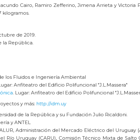
cundo Cairo, Ramiro Zefferino, Jimena Arrieta y Victoria P
 kilogramos.
 octubre de 2019.
de la República.
a de los Fluidos e Ingeniería Ambiental
Lugar: Anfiteatro del Edificio Polifuncional "J.L.Massera"
sónica
. Lugar: Anfiteatro del Edificio Polifuncional "J.L.Masse
royectos y más:
http://idm.uy
rsidad de la República y su Fundación Julio Ricaldoni.
nería y ANTEL
 ALUR, Administración del Mercado Eléctrico del Uruguay 
el Río Uruguay (CARU), Comisión Técnico Mixta de Salto 