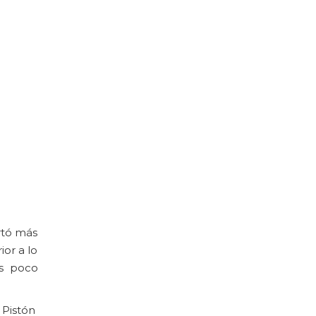
rtó más
ior a lo
os poco
 Pistón