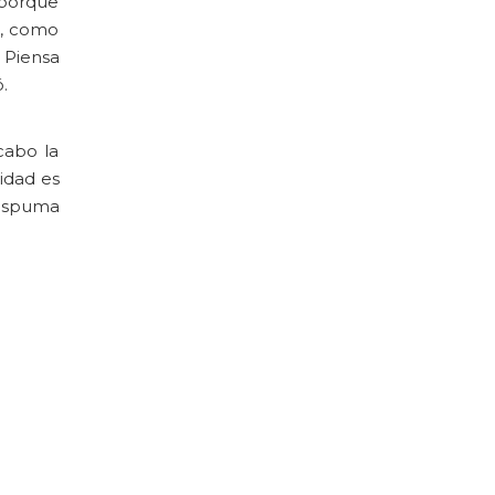
 porque
o, como
 Piensa
ó.
cabo la
idad es
 espuma