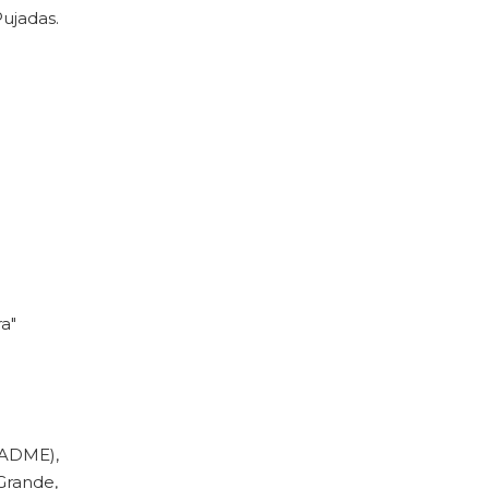
ujadas.
ra"
(ADME),
Grande,