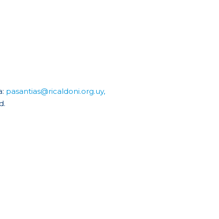
a:
pasantias@ricaldoni.org.uy,
d.