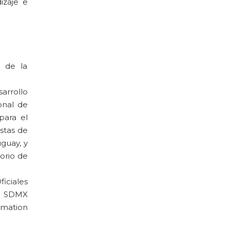
izaje e
a de la
arrollo
onal de
para el
estas de
uguay, y
orio de
iciales
de SDMX
rmation