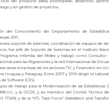
iclo del producto (idea, prototipado, desarrollo, aprend
erazgo y en gestión de proyectos.
ón del Conocimiento del Departamento de Estadístic
desde 2011.
ones, soporte de sistemas, coordinación de equipos de des
cos, fue jefe de Soporte de Sistemas en el Instituto Naci
Programa Infamilia del Mides y trabajó como Consultor 
acional para las Migraciones y la red Internacional de Encu
ara varias empresas de los sectores TIC y Financiero en Ur
ra Uruguay y Paraguay. Entre 2007 y 2010 dirigió el Laborat
 de Software (CES).
pos de trabajo para la Modernización de las Estadísticas Of
 NN.UU. y la OCDE, y es miembro del Comité Técnico 
O 17369) y de la “VTL Task Force” (Validation and Transfo