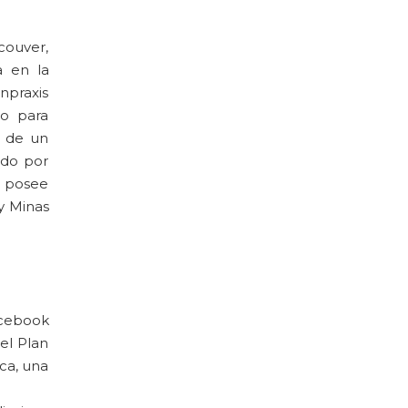
couver,
a en la
inpraxis
lo para
o de un
ado por
, posee
y Minas
acebook
el Plan
ca, una