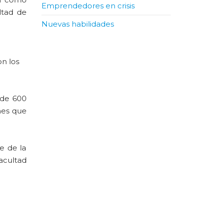
Emprendedores en crisis
ltad de
Nuevas habilidades
on los
 de 600
ones que
e de la
acultad