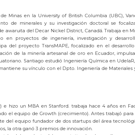
de Minas en la University of British Columbia (UBC), Van
to de minerales y su investigación doctoral se focaliz
e awaruita del Decar Nickel District, Canadá. Trabaja en M
 en proyectos de ingeniería, investigación y desarrol
cipa del proyecto TransMAPE, focalizado en el desarroll
ación de la minería artesanal de oro en Ecuador, impuls
cuatoriano. Santiago estudió Ingeniería Química en UdelaR
antiene su vínculo con el Dpto. Ingeniería de Materiales 
ar) e hizo un MBA en Stanford. trabaja hace 4 años en F
o el equipo de Growth (crecimiento). Antes trabajó para 
rte del equipo fundador de dos startups del área tecnológi
os, la otra ganó 3 premios de innovación.