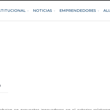
STITUCIONAL
NOTICIAS
EMPRENDEDORES
AL
o
abajan en proyectos innovadores en el exterior relatar