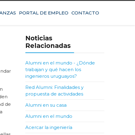
IANZAS
PORTAL DE EMPLEO
CONTACTO
Noticias
Relacionadas
Alumni en el mundo - ¿Dónde
trabajan y qué hacen los
indar
ingenieros uruguayos?
Red Alumni: Finalidades y
on
propuesta de actividades
eden
ad de
Alumni en su casa
la
Alumni en el mundo
Acercar la ingeniería
ellas