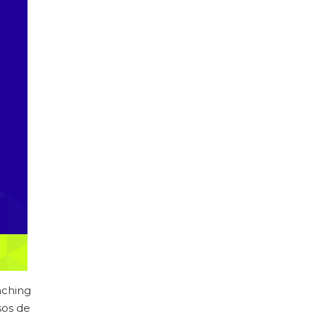
aching
sos de