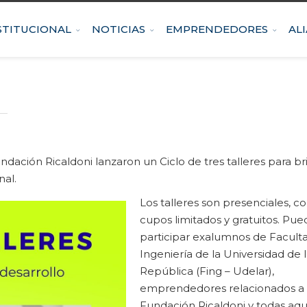
STITUCIONAL
NOTICIAS
EMPRENDEDORES
AL
dación Ricaldoni lanzaron un Ciclo de tres talleres para br
nal.
Los talleres son presenciales, c
cupos limitados y gratuitos. Pu
participar exalumnos de Facult
Ingeniería de la Universidad de 
República (Fing – Udelar),
emprendedores relacionados a
Fundación Ricaldoni y todas aqu