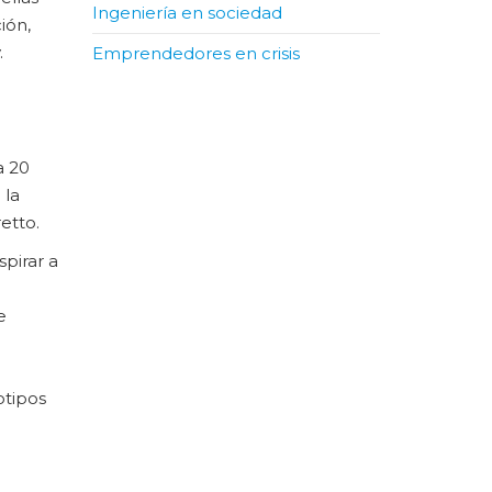
Ingeniería en sociedad
ión,
.
Emprendedores en crisis
a 20
 la
etto.
spirar a
e
otipos