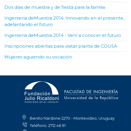
Dos días de muestra y de fiesta para la familia
Ingeniería deMuestra 2014: Innovando en el presente,
adelantando el futuro
Ingeniería deMuestra 2014 - Vení a conocer el futuro
Inscripciones abiertas para visitar planta de COUSA
Mujeres siguiendo su vocación
Benito Nardone 2270 - Montevideo, Uruguay
Teléfono: 2712 46 91