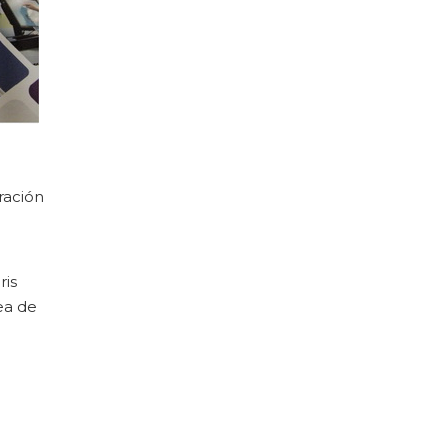
ración
ris
ea de