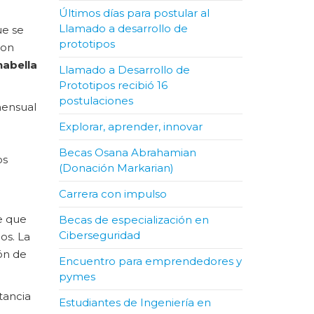
Últimos días para postular al
Llamado a desarrollo de
ue se
prototipos
ron
abella
Llamado a Desarrollo de
Prototipos recibió 16
postulaciones
mensual
Explorar, aprender, innovar
Becas Osana Abrahamian
os
(Donación Markarian)
Carrera con impulso
e que
Becas de especialización en
Ciberseguridad
os. La
ón de
Encuentro para emprendedores y
pymes
tancia
Estudiantes de Ingeniería en