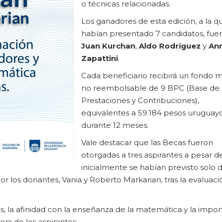
o técnicas relacionadas.
Los ganadores de esta edición, a la q
habían presentado 7 candidatos, fue
Juan Kurchan
,
Aldo Rodríguez
y
Ann
Zapattini
.
Cada beneficiario recibirá un fondo 
no reembolsable de 9 BPC (Base de
Prestaciones y Contribuciones),
equivalentes a 59.184 pesos uruguay
durante 12 meses.
Vale destacar que las Becas fueron
otorgadas a tres aspirantes a pesar d
inicialmente se habían previsto solo d
r los donantes, Vania y Roberto Markarian, tras la evaluaci
 la afinidad con la enseñanza de la matemática y la impor
era de los aspirantes.