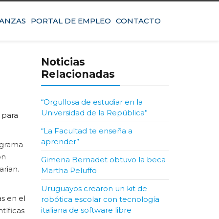
IANZAS
PORTAL DE EMPLEO
CONTACTO
Noticias
Relacionadas
“Orgullosa de estudiar en la
Universidad de la República”
 para
“La Facultad te enseña a
aprender”
ograma
on
Gimena Bernadet obtuvo la beca
arian.
Martha Peluffo
Uruguayos crearon un kit de
s en el
robótica escolar con tecnología
italiana de software libre
tíficas